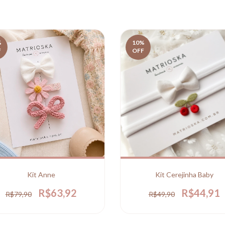
%
10
%
F
OFF
Kit Anne
Kit Cerejinha Baby
R$63,92
R$44,91
R$79,90
R$49,90