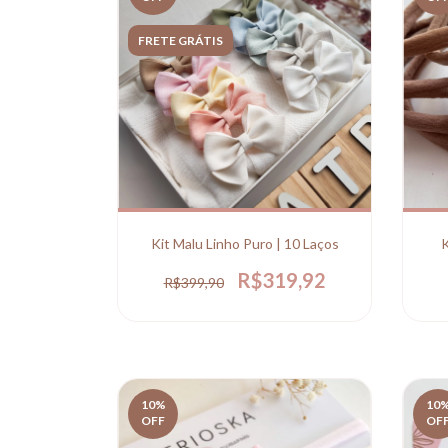
FRETE GRÁTIS
Kit Malu Linho Puro | 10 Laços
K
R$319,92
R$399,90
10
%
10
OFF
OF