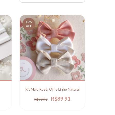
10
%
OFF
Kit Malu Rosê, Off e Linho Natural
R$89,91
R$99,90