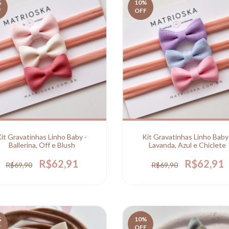
%
10
%
F
OFF
it Gravatinhas Linho Baby -
Kit Gravatinhas Linho Baby
Ballerina, Off e Blush
Lavanda, Azul e Chiclete
R$62,91
R$62,91
R$69,90
R$69,90
%
10
%
F
OFF