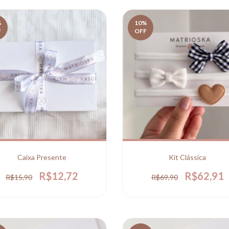
%
10
%
F
OFF
Caixa Presente
Kit Clássica
R$12,72
R$62,91
R$15,90
R$69,90