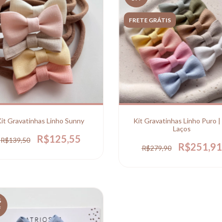
FRETE GRÁTIS
it Gravatinhas Linho Sunny
Kit Gravatinhas Linho Puro |
Laços
R$125,55
R$139,50
R$251,91
R$279,90
%
F