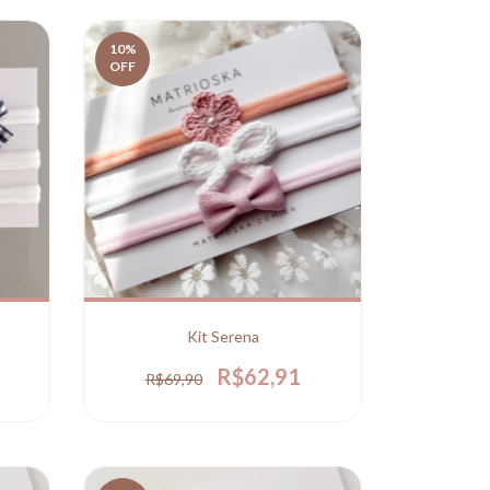
10
%
OFF
Kit Serena
R$62,91
R$69,90