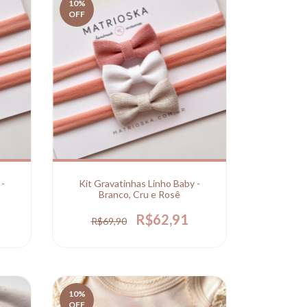
10
%
OFF
 -
Kit Gravatinhas Linho Baby -
Branco, Cru e Rosê
R$62,91
R$69,90
10
%
OFF