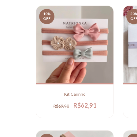
10
%
20
OFF
OF
Kit Carinho
R$62,91
R$69,90