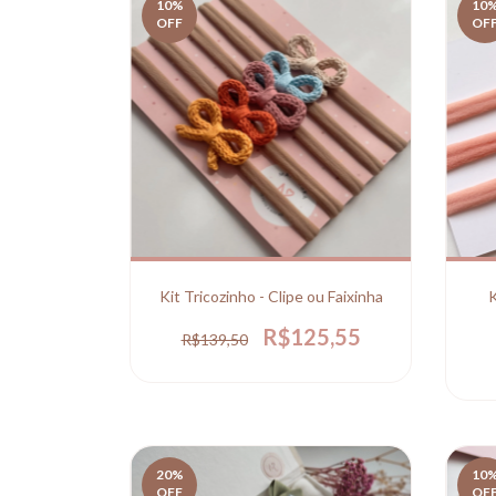
10
%
10
OFF
OF
Kit Tricozinho - Clipe ou Faixinha
K
R$125,55
R$139,50
20
%
10
OFF
OF