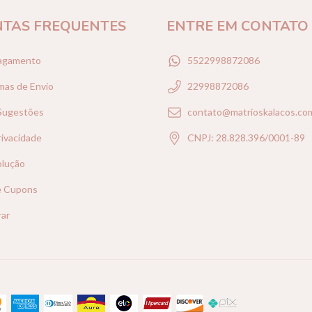
TAS FREQUENTES
ENTRE EM CONTATO
agamento
5522998872086
mas de Envio
22998872086
 Sugestões
contato@matrioskalacos.co
rivacidade
CNPJ: 28.828.396/0001-89
olução
e Cupons
ar